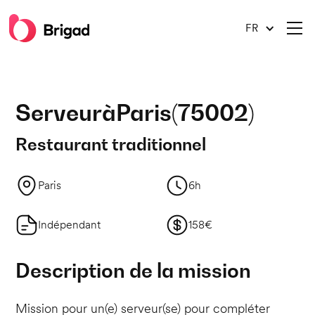
FR
Serveur
à
Paris
(
75002
)
Restaurant traditionnel
Paris
6h
Indépendant
158€
Description de la mission
Mission pour un(e) serveur(se) pour compléter