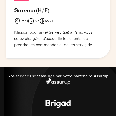
et de les aider à choisir leurs plats et boissons.
Serveur
(H/F)
Paris
12h
277€
Mission pour un(e) Serveur(se) à Paris. Vous
serez chargé(e) d'accueillir les clients, de
prendre les commandes et de les servir, de
débarrasser les tables et de nettoyer la salle.
Vous devrez être capable de répondre aux
besoins des clients avec professionnalisme et
courtoisie. Une connaissance des produits
alimentaires et des boissons est un plus. Le
Nos services sont assurés par notre partenaire Assurup
poste est à pourvoir immédiatement.