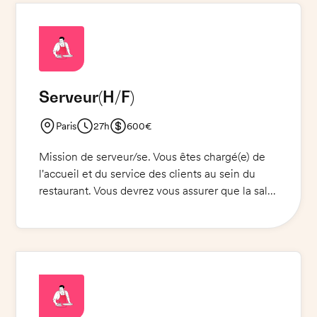
Serveur
(H/F)
Paris
27h
600€
Mission de serveur/se. Vous êtes chargé(e) de
l'accueil et du service des clients au sein du
restaurant. Vous devrez vous assurer que la salle
et le bar soient correctement mis en place, puis
vous devrez prendre les commandes et servir
les plats, boissons et desserts aux clients. Vous
devez également veiller à ce que les tables
soient nettoyées et préparées pour les clients
suivants. Vous devrez également être en
mesure de répondre aux questions des clients