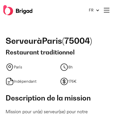
FR
Serveur
à
Paris
(
75004
)
Restaurant traditionnel
Paris
8h
Indépendant
176€
Description de la mission
Mission pour un(e) serveur(se) pour notre