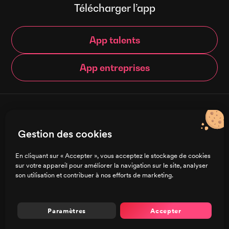
Télécharger l’app
App talents
App entreprises
© Brigad 2016-
2026
- Tous droits réservés
Gestion des cookies
Français
En cliquant sur « Accepter », vous acceptez le stockage de cookies
sur votre appareil pour améliorer la navigation sur le site, analyser
Charte de confidentialité
son utilisation et contribuer à nos efforts de marketing.
CGU/CGV
Mentions légales
Préférences de cookies
Paramètres
Accepter