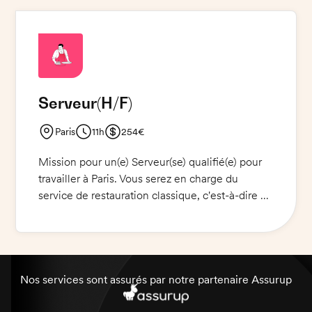
désinstallation du BBQ. Une bonne présentation
et une attitude professionnelle sont requises
pour la mission.
Serveur
(H/F)
Paris
11h
254€
Mission pour un(e) Serveur(se) qualifié(e) pour
travailler à Paris. Vous serez en charge du
service de restauration classique, c'est-à-dire du
service des plats, du débarrassage et de
l'accueil des clients. Vous devrez faire preuve
de professionnalisme et de flexibilité, et vous
devrez être capable de maintenir une qualité de
service exceptionnelle. De plus, vous devrez
Nos services sont assurés par notre partenaire Assurup
être capable de travailler en équipe et de