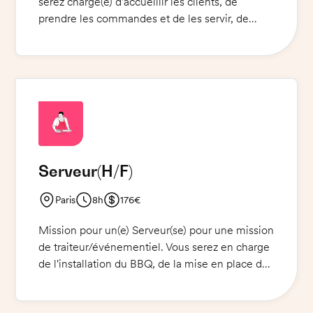
serez chargé(e) d'accueillir les clients, de
prendre les commandes et de les servir, de
débarrasser les tables et de nettoyer la salle.
Vous devrez être capable de répondre aux
besoins des clients avec professionnalisme et
courtoisie. Une connaissance des produits
alimentaires et des boissons est un plus. Le
poste est à pourvoir immédiatement.
Serveur
(H/F)
Paris
8h
176€
Mission pour un(e) Serveur(se) pour une mission
de traiteur/événementiel. Vous serez en charge
de l'installation du BBQ, de la mise en place des
aliments et du service des invités. Vous devrez
également assurer le rangement et la