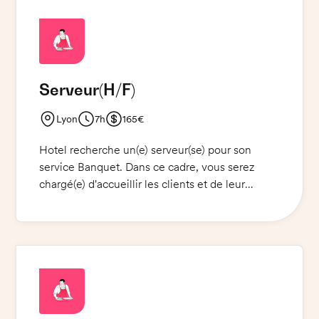
Serveur
(H/F)
Lyon
7h
165€
Hotel recherche un(e) serveur(se) pour son
service Banquet. Dans ce cadre, vous serez
chargé(e) d'accueillir les clients et de leur
proposer des services de qualité et
personnalisés. Vous devrez également préparer
et dresser les tables et servir les plats et
boissons. Vous devrez respecter les normes
d'hygiène et de sécurité alimentaire. Vous serez
également chargé(e) de la mise en place et du
nettoyage des locaux. Vous êtes dynamique,