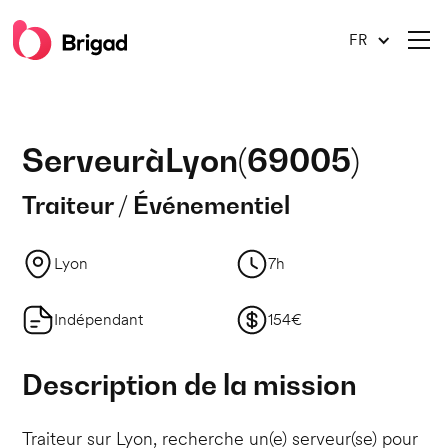
FR
Serveur
à
Lyon
(
69005
)
Traiteur / Événementiel
Lyon
7h
Indépendant
154€
Description de la mission
Traiteur sur Lyon, recherche un(e) serveur(se) pour