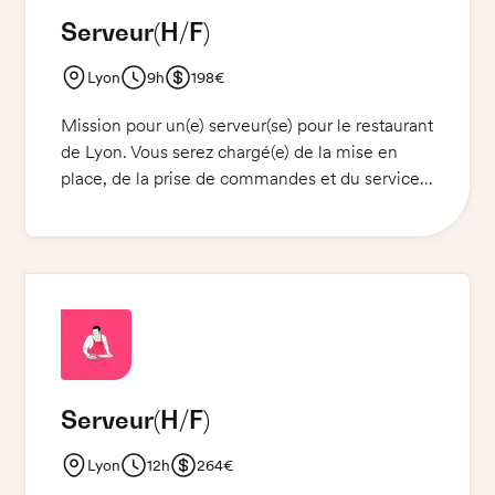
souriant(e) et à l'écoute ?
Serveur
(H/F)
Lyon
9h
198€
Mission pour un(e) serveur(se) pour le restaurant
de Lyon. Vous serez chargé(e) de la mise en
place, de la prise de commandes et du service
des clients. Vous devrez être à l'écoute des
clients et leur fournir un service de qualité. Vous
ne serez pas en charge de l'encaissement des
clients. Une bonne présentation et une attitude
professionnelle sont indispensables. Si vous
êtes motivé(e), dynamique et avez le sens du
service, nous vous attendons dans notre
équipe.
Serveur
(H/F)
Lyon
12h
264€