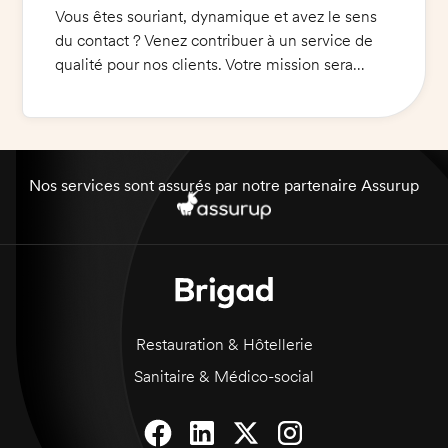
Vous êtes souriant, dynamique et avez le sens
du contact ? Venez contribuer à un service de
qualité pour nos clients. Votre mission sera
d'accueillir et de servir les clients dans le
respect des règles d'hygiène et de sécurité
alimentaire. Vous devez également conseiller la
carte et gérer les commandes et paiements.
Vous serez amené à travailler en équipe et à
Nos services sont assurés par notre partenaire Assurup
respecter les horaires et le règlement intérieur.
Si vous êtes prêt à relever ce défi et à nous
aider à offrir un service de qualité, n'hésitez pas
à accepter la mission !
Restauration & Hôtellerie
Sanitaire & Médico-social