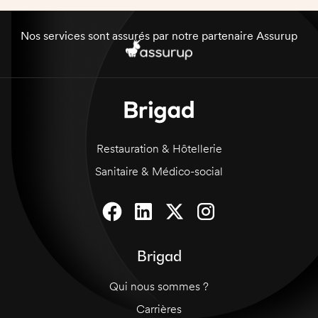
noir, des chaussures noires et une chemise
blanche (un nœud papillon noir si possible).
Vous devrez également être ponctuel, souriant
Nos services sont assurés par notre partenaire Assurup
et courtois. Recherche personne motivée,
organisée et qui aime travailler en équipe.
Restauration & Hôtellerie
Sanitaire & Médico-social
Brigad
Qui nous sommes ?
Carrières