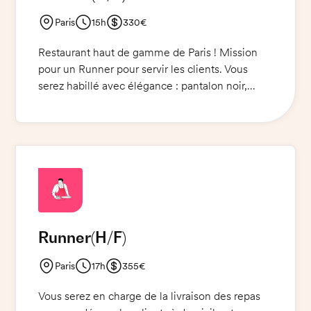
Paris
15h
330€
Restaurant haut de gamme de Paris ! Mission
pour un Runner pour servir les clients. Vous
serez habillé avec élégance : pantalon noir,
chemise blanche, cravate noire, chaussures de
ville noires. Vous serez équipé d'un limonadier
et d'un stylo pour prendre les commandes. Vous
serez responsable de tous les éléments de
service et de la satisfaction des clients.
Runner
(H/F)
Paris
17h
355€
Vous serez en charge de la livraison des repas