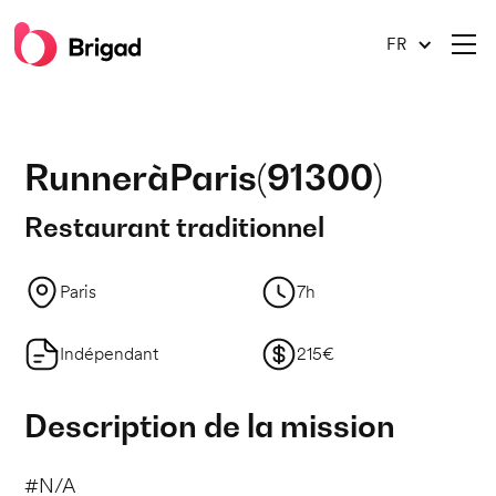
FR
Runner
à
Paris
(
91300
)
Restaurant traditionnel
Paris
7h
Indépendant
215€
Description de la mission
#N/A