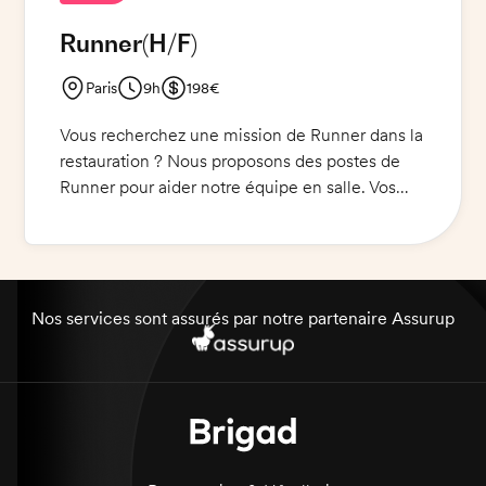
mission sont une bonne présentation, une
Runner
(H/F)
bonne organisation et une excellente
communication.
Paris
9h
198€
Vous recherchez une mission de Runner dans la
restauration ? Nous proposons des postes de
Runner pour aider notre équipe en salle. Vos
tâches incluront le dressage des tables, le
débarrassage, le service et l'aide à la plonge si
nécessaire. Venez vivre une expérience
enrichissante et dynamique au sein d'un
restaurant traditionnel.
Nos services sont assurés par notre partenaire Assurup