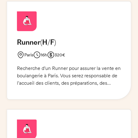
ville ou baskets noires, ainsi qu'un limonadier et
un stylo. Vous serez le point de contact entre les
clients et le restaurant et serez tenu d'accueillir
les clients et de leur offrir le meilleur service
possible.
Runner
(H/F)
Paris
16h
320€
Recherche d'un Runner pour assurer la vente en
boulangerie à Paris. Vous serez responsable de
l'accueil des clients, des préparations, des
commandes et des livraisons. Vous devrez
veiller à ce que les produits soient présentés de
manière attrayante et à ce que le service soit de
qualité. Vous devez également gérer les stocks
et les commandes, ainsi que veiller à ce que les
normes de sécurité et de qualité soient
respectées. Les qualités requises pour cette