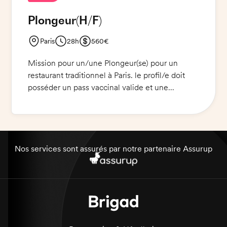
Plongeur
(H/F)
Paris
28h
560€
Mission pour un/une Plongeur(se) pour un
restaurant traditionnel à Paris. le profil/e doit
posséder un pass vaccinal valide et une
expérience en restauration. Il/elle devra
effectuer la plonge des assiettes, des verres et
des couverts, nettoyer les locaux et s'assurer
que tout est propre et prêt à être utilisé. Il/elle
devra respecter les normes d'hygiène et de
Nos services sont assurés par notre partenaire Assurup
sécurité, et être capable de travailler dans un
environnement très occupé. Une attitude
professionnelle et une aptitude à travailler en
équipe sont indispensables.