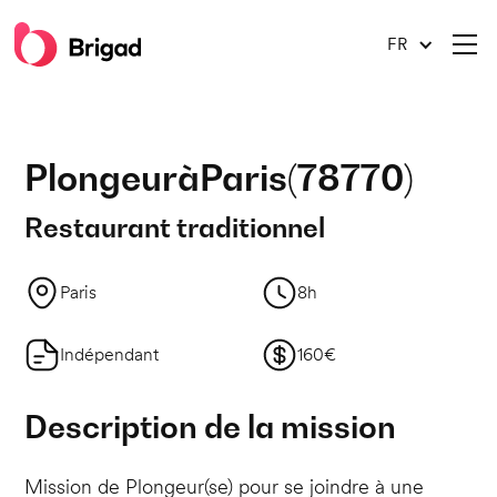
FR
Plongeur
à
Paris
(
78770
)
Restaurant traditionnel
Paris
8h
Indépendant
160€
Description de la mission
Mission de Plongeur(se) pour se joindre à une