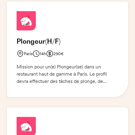
préparation des plats pour la restauration
collective. Vous serez amené(e) à effectuer
d'autres tâches liées à l'hygiène et à l'entretien
des lieux.
Plongeur
(H/F)
Paris
14h
290€
Mission pour un(e) Plongeur(se) dans un
restaurant haut de gamme à Paris. Le profil
devra effectuer des tâches de plonge, de
nettoyage et de désinfection des équipements
et des locaux. Il devra être responsable du bon
déroulement des opérations de nettoyage et
veiller à ce que les normes d'hygiène et de
sécurité soient respectées. Il devra également
s'assurer que les locaux sont toujours propres et
bien entretenus.