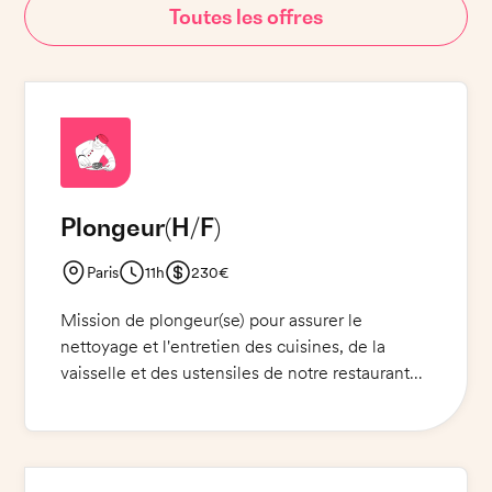
Toutes les offres
Plongeur
(H/F)
Paris
11h
230€
Mission de plongeur(se) pour assurer le
nettoyage et l'entretien des cuisines, de la
vaisselle et des ustensiles de notre restaurant
traditionnel situé à Paris. Vous serez chargé(e)
de nettoyer les sols et les surfaces, de laver et
ranger la vaisselle et les ustensiles et de
garantir que le restaurant est propre et prêt à