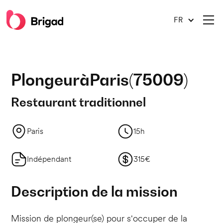
FR
Plongeur
à
Paris
(
75009
)
Restaurant traditionnel
Paris
15h
Indépendant
315€
Description de la mission
Mission de plongeur(se) pour s'occuper de la