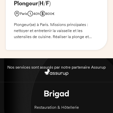
Plongeur
(H/F)
Paris
40h
800€
Plongeur(se) à Paris. Missions principales :
nettoyer et entretenir la vaisselle et les
ustensiles de cuisine. Réaliser la plonge et
l'entretien des locaux. Veiller à l'hygiène et à la
propreté des équipements et des locaux.
Chaussures de sécurité obligatoire, pantalon de
cuisine et veste exigés. Maîtrise des normes
HACCP.
Nos services sont assurés par notre partenaire Assurup
Restauration & Hôtellerie