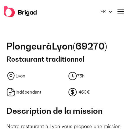
FR
Plongeur
à
Lyon
(
69270
)
Restaurant traditionnel
Lyon
73h
Indépendant
1460€
Description de la mission
Notre restaurant à Lyon vous propose une mission