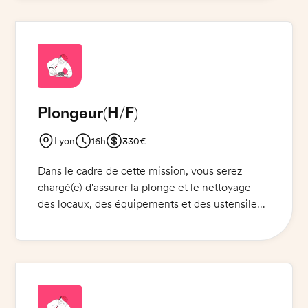
de cuisson et d'autres surfaces. Vous veillerez à
la propreté et à l'hygiène des locaux et
assurerez la sécurité des aliments.
Plongeur
(H/F)
Lyon
16h
330€
Dans le cadre de cette mission, vous serez
chargé(e) d'assurer la plonge et le nettoyage
des locaux, des équipements et des ustensiles.
Vous veillerez à respecter les normes HACCP
et à garder un niveau d'hygiène optimal. Vous
vous assurerez également que les repas servis à
la cantine scolaire sont préparés et servis dans
le plus grand respect des règles d'hygiène
alimentaire et des normes HACCP. Vous serez