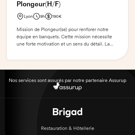
Plongeur
(H/F)
Lyon
9h
190€
Mission de Plongeur(se) pour renforer notre
équipe en banquets. Cette mission nécessite
une forte motivation et un sens du détail. La
personne recrutée sera en responsabilité de la
plonge et du nettoyage des locaux et
équipements. Elle devra s'assurer que tous les
éléments sont propres et prêts pour être
réutilisés. Elle aura également des horaires en
Nos services sont assurés par notre partenaire Assurup
continue sur certains services. Pour ces raisons,
elle devra être disponible et ponctuelle. Une
tenue de cuisine, des chaussures de sécurité et
des couteaux seront fournis.
Restauration & Hôtellerie