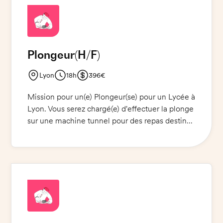
Plongeur
(H/F)
Lyon
18h
396€
Mission pour un(e) Plongeur(se) pour un Lycée à
Lyon. Vous serez chargé(e) d'effectuer la plonge
sur une machine tunnel pour des repas destinés
à 700 élèves. Vous devrez être capable de
travailler rapidement et efficacement tout en
respectant les normes d'hygiène. Vous devrez
également porter un uniforme, des chaussures
de sécurité et des gants EPI fournis. Merci de
venir avec votre carte d'identité.