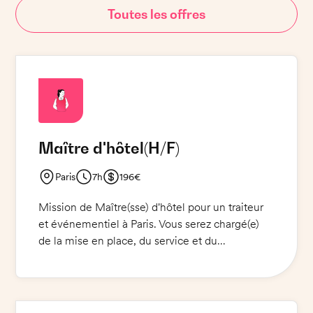
Toutes les offres
Maître d'hôtel
(H/F)
Paris
7h
196€
Mission de Maître(sse) d'hôtel pour un traiteur
et événementiel à Paris. Vous serez chargé(e)
de la mise en place, du service et du
débarrassage pour les petits-déjeuners et
déjeuners de 30 personnes. Vous devrez veiller
à ce que les invités soient servis en temps et en
heure, et à ce que l'ensemble soit impeccable.