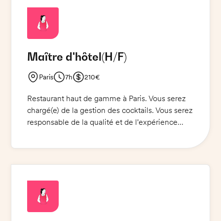
Vous devrez également gérer et organiser le
personnel de restauration et veiller à la qualité
et à l'hygiène de la cuisine et des salles de
service.
Maître d'hôtel
(H/F)
Paris
7h
210€
Restaurant haut de gamme à Paris. Vous serez
chargé(e) de la gestion des cocktails. Vous serez
responsable de la qualité et de l'expérience
clientèle. Vous devrez créer des cocktails sur-
mesure pour des clients luxueux et distingués.
Vous devrez également superviser et former le
personnel de service. Une excellente
connaissance des alcools et des cocktails est
essentielle.