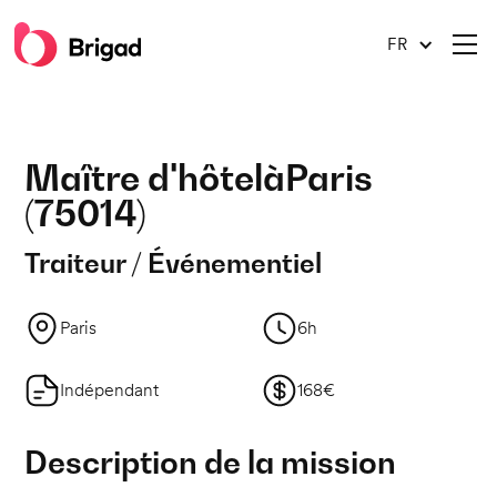
FR
Maître d'hôtel
à
Paris
(
75014
)
Traiteur / Événementiel
Paris
6h
Indépendant
168€
Description de la mission