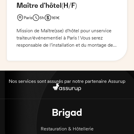
Maître d'hôtel
(H/F)
Paris
5h
161€
Mission de Maître(sse) d'hôtel pour unservice
traiteur/événementiel à Paris ! Vous serez
responsable de l'installation et du montage des
buffets et des bars de 15h30 à 17h30. Vous serez
en charge du service des boissons lors de
l'apéritif de 18h00 à 20h00, et enfin vous
procéderez aux rangements de 20h00 à 21h00.
Une belle opportunité de participer à des
Nos services sont assurés par notre partenaire Assurup
évènements prestigieux !
Restauration & Hôtellerie