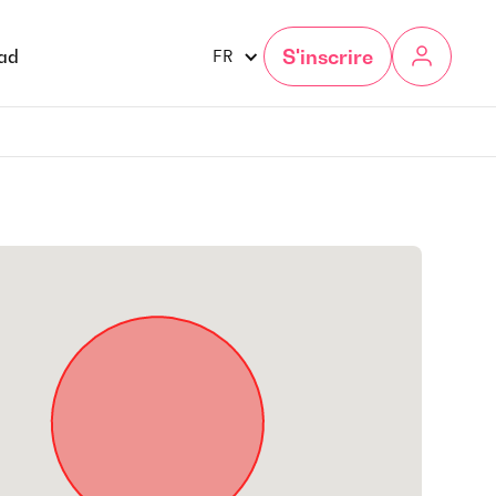
S'inscrire
gad
FR