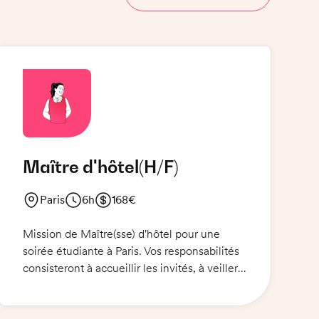
Maître d'hôtel
(H/F)
Paris
6h
168€
Mission de Maître(sse) d'hôtel pour une
soirée étudiante à Paris. Vos responsabilités
consisteront à accueillir les invités, à veiller à
ce que tout le monde soit bien installé et à
servir les différents plats. Vous serez