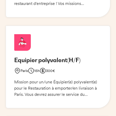
restaurant d'entreprise ! Vos missions
principales seront de tenir le bar et d'aider au
service le midi. Une bonne maîtrise de la
langue française est requise. Venez compléter
notre équipe et offrez à nos clients un service
de qualité !
Equipier polyvalent
(H/F)
Paris
15h
300€
Mission pour un/une Équipier(e) polyvalent(e)
pour le Restauration à emporter/en livraison à
Paris. Vous devrez assurer le service du
déjeuner 3h par jour du lundi au vendredi. Vous
aurez en charge la mise en place, accompagner
les ventes et le rangement. Vous serez aussi