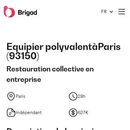
FR
Equipier polyvalent
à
Paris
(
93150
)
Restauration collective en
entreprise
Paris
28h
Indépendant
627€