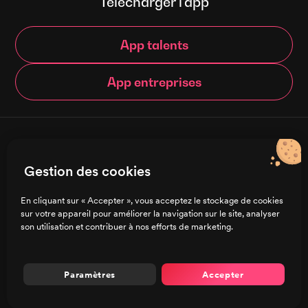
Télécharger l’app
App talents
App entreprises
© Brigad 2016-
2026
- Tous droits réservés
Gestion des cookies
Français
En cliquant sur « Accepter », vous acceptez le stockage de cookies
sur votre appareil pour améliorer la navigation sur le site, analyser
Charte de confidentialité
son utilisation et contribuer à nos efforts de marketing.
CGU/CGV
Mentions légales
Préférences de cookies
Paramètres
Accepter