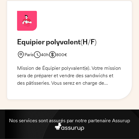
l'animateur pour l'ouverture de notre nouvelle
cafétéria connectée.
Equipier polyvalent
(H/F)
Paris
40h
800€
Mission de Équipier polyvalent(e). Votre mission
sera de préparer et vendre des sandwichs et
des pâtisseries. Vous serez en charge de
l'accueil des clients, de la préparation et de la
vente des produits, de l'entretien de la propreté
et de l'organisation des stocks. Vous devrez
également appliquer les procédures d'hygiène
et de sécurité et veiller à la satisfaction des
Nos services sont assurés par notre partenaire Assurup
clients.