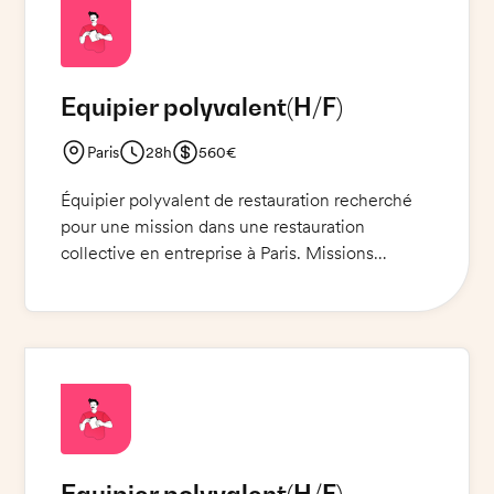
Equipier polyvalent
(H/F)
Paris
28h
560€
Équipier polyvalent de restauration recherché
pour une mission dans une restauration
collective en entreprise à Paris. Missions
principales : préparation des entrées, service
des clients, nettoyage et entretien des locaux.
Compétences requises : bonne présentation,
esprit d'équipe, sens de l'accueil et de
l'hospitalité, dynamisme et flexibilité.