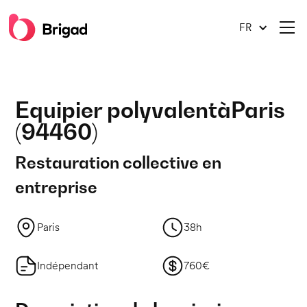
FR
Equipier polyvalent
à
Paris
(
94460
)
Restauration collective en
entreprise
Paris
38h
Indépendant
760€