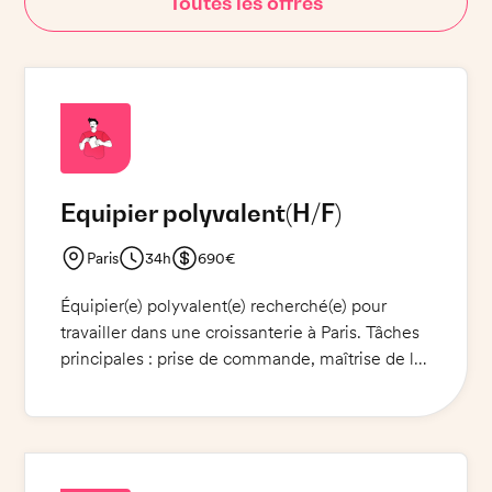
Toutes les offres
Equipier polyvalent
(H/F)
Paris
34h
690€
Équipier(e) polyvalent(e) recherché(e) pour
travailler dans une croissanterie à Paris. Tâches
principales : prise de commande, maîtrise de la
caisse, fabrication des produits, accueil et
service client. Une bonne maîtrise de la langue
française est nécessaire pour le contact direct
avec les clients.