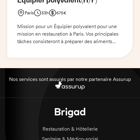
Equipier polyvalent
(H/F)
Paris
33h
675€
Mission pour un Équipier polyvalent pour une
mission en restauration à Paris. Vos principales
tâches consisteront à préparer des aliments
froids et à servir les clients à la caisse. Vous
travaillerez en étroite collaboration avec les
autres membres de l'équipe pour offrir un
service de restauration de qualité. Vous serez
également responsable de la propreté et de
Nos services sont assurés par notre partenaire Assurup
l'entretien des lieux.
Restauration & Hôtellerie
Sanitaire & Médico-social