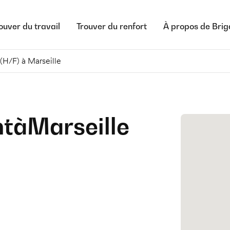
ouver du travail
Trouver du renfort
À propos de Bri
 (H/F) à Marseille
nt
à
Marseille