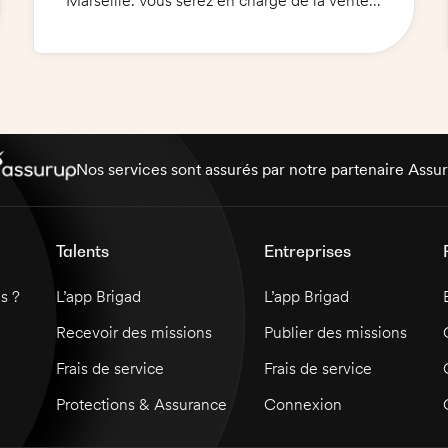
Marseille. Vous serez en charge de la vente,
de l'accueil des clients et de la production
des plats. Vous serez également amené à
effectuer le service en salle, à servir les
clients et à nettoyer la salle de restauration.
Vous devez posséder un sens du service
client très développé et être prêt à offrir un
service de qualité.
Nos services sont assurés par notre partenaire Assu
Talents
Entreprises
s ?
L’app Brigad
L’app Brigad
Recevoir des missions
Publier des missions
Frais de service
Frais de service
Protections & Assurance
Connexion