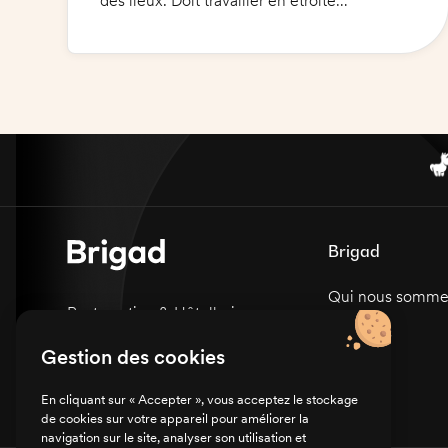
des lieux. Doit travailler en étroite
collaboration avec l'équipe pour assurer le
bon déroulement des opérations. Doit être
capable de gérer le personnel et de
répondre aux exigences de la clientèle. Doit
être dynamique, organisé et avoir une
excellente présentation. Doit être à l'aise
avec les outils informatiques et les
technologies de livraison.
Brigad
Qui nous somme
Restauration & Hôtellerie
Carrières
Sanitaire & Médico-social
Gestion des cookies
Presse
En cliquant sur « Accepter », vous acceptez le stockage
de cookies sur votre appareil pour améliorer la
navigation sur le site, analyser son utilisation et