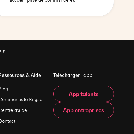
accueil, prise de commande et
encaissement, préparation des plats,
nettoyage et entretien des locaux.
Compétences requises : sens du service,
esprit d'équipe, dynamisme et souci du
détail.
rup
Ressources & Aide
Télécharger l’app
Blog
App talents
Communauté Brigad
App entreprises
Centre d’aide
Contact