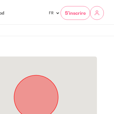
S'inscrire
gad
FR