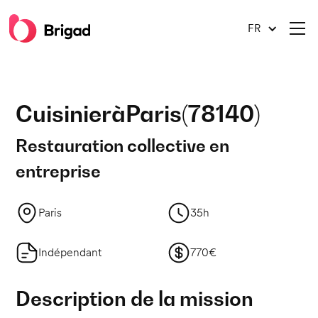
FR
Cuisinier
à
Paris
(
78140
)
Restauration collective en
entreprise
Paris
35h
Indépendant
770€
Description de la mission