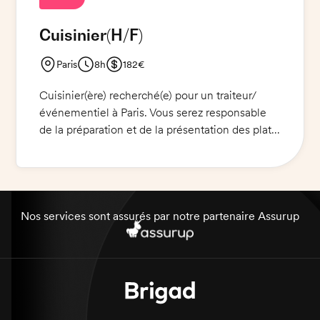
Cuisinier
(H/F)
Paris
8h
182€
Cuisinier(ère) recherché(e) pour un traiteur/
événementiel à Paris. Vous serez responsable
de la préparation et de la présentation des plats
pour le déjeuner. Vous travaillerez en équipe et
serez en charge de l'entretien de la cuisine.
Vous êtes exigé(e) en ce qui concerne la qualité
des plats et le respect des normes d'hygiène.
Vous devrez porter un pantalon noir, une veste
Nos services sont assurés par notre partenaire Assurup
de cuisine noire et des chaussures de sécurité.