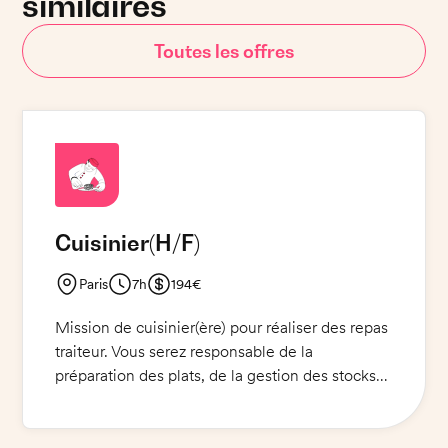
similaires
Toutes les offres
Cuisinier
(H/F)
Paris
7h
194€
Mission de cuisinier(ère) pour réaliser des repas
traiteur. Vous serez responsable de la
préparation des plats, de la gestion des stocks
et de la mise en place des buffets. Vous vous
assurerez que les repas soient prêts à temps et
de qualité optimale. Vous devrez être créatif(ve)