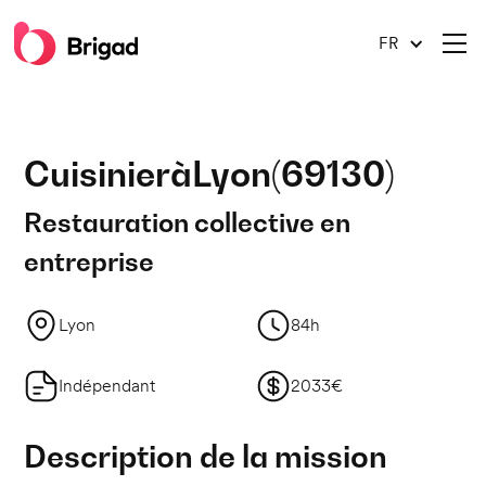
FR
Cuisinier
à
Lyon
(
69130
)
Restauration collective en
entreprise
Lyon
84h
Indépendant
2033€
Description de la mission