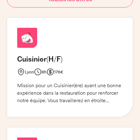
Cuisinier
(H/F)
Lyon
8h
176€
Mission pour un Cuisinier(ère) ayant une bonne
expérience dans la restauration pour renforcer
notre équipe. Vous travaillerez en étroite
collaboration avec le chef pour préparer et
servir des plats traditionnels de qualité. Vous
aurez à préparer et à assurer le service des
entrées, des plats principaux et des desserts.
Vous serez également responsable de la