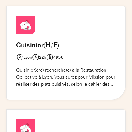
Cuisinier
(H/F)
Lyon
22h
495€
Cuisinier(ère) recherché(e) à la Restauration
Collective à Lyon. Vous aurez pour Mission pour
réaliser des plats cuisinés, selon le cahier des
charges et les normes HACCP. Vous devrez
également veiller à la qualité des produits et à
la satisfaction des clients. Une présentation
soignée et une hygiène irréprochable sont
exigées. Vous devez être vêtu(e) d'un pantalon
de cuisine, d'une veste de cuisine et de