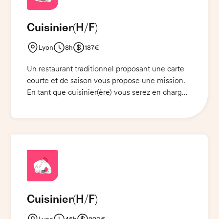
chaussures de sécurité.
Cuisinier
(H/F)
Lyon
8h
187€
Un restaurant traditionnel proposant une carte
courte et de saison vous propose une mission.
En tant que cuisinier(ère) vous serez en charge
du service des burgers principalement et de la
préparation des plats avec autonomie. Vous
devrez également effectuer la plonge et le
nettoyage de fin de service. Votre mission se
déroulera dans les salles de bloc et bistro du
restaurant. Venez partager votre passion et votre
savoir-faire culinaire !
Cuisinier
(H/F)
Lyon
45h
990€