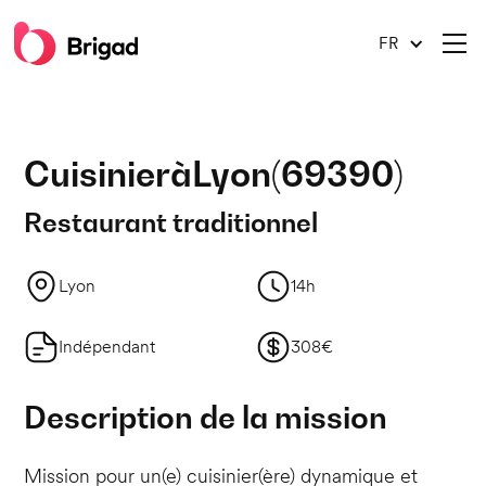
FR
Cuisinier
à
Lyon
(
69390
)
Restaurant traditionnel
Lyon
14h
Indépendant
308€
Description de la mission
Mission pour un(e) cuisinier(ère) dynamique et