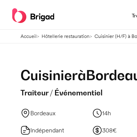
Tr
Accueil
Hôtellerie restauration
Cuisinier (H/F) à B
Cuisinier
à
Bordea
Traiteur / Événementiel
Bordeaux
14h
Indépendant
308€