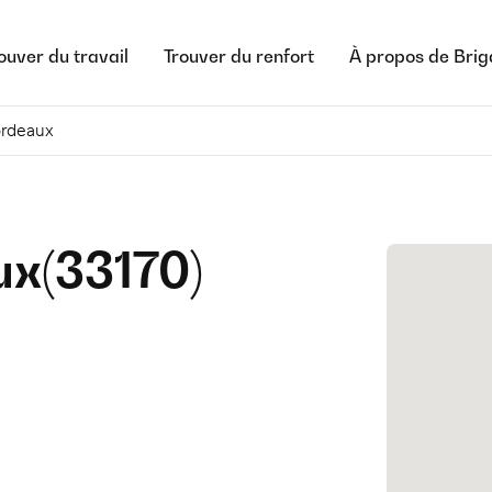
ouver du travail
Trouver du renfort
À propos de Bri
ordeaux
ux
(
33170
)