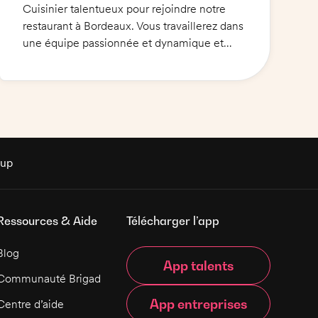
Cuisinier talentueux pour rejoindre notre
restaurant à Bordeaux. Vous travaillerez dans
une équipe passionnée et dynamique et
serez chargé de préparer des plats délicieux
et présentables pour nos clients. Vous serez
responsable de tous les postes de cuisine, y
compris le froid, la préparation des desserts
et la plonge. Vous aurez également la
possibilité de bénéficier d'une formation à
un poste chaud. Prenez part à notre projet
rup
culinaire et contribuer à la réussite de notre
établissement.
Ressources & Aide
Télécharger l’app
Blog
App talents
Communauté Brigad
App entreprises
Centre d’aide