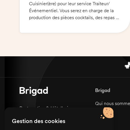
Cuisinier(ère) pour leur service Traiteur/
Événementiel. Vous serez en charge de la
production des pièces cocktails, des repas et
des plateaux repas pour leurs clients. Vous
devez prévoir des tenues chaudes
adéquates pour les conditions de travail. La
créativité et le sens du détail sont des
critères essentiels pour ce poste. Une
grande attention à la qualité et à l'hygiène
alimentaire est nécessaire.
Brigad
Qui nous somme
Restauration & Hôtellerie
Carrières
Sanitaire & Médico-social
Gestion des cookies
Presse