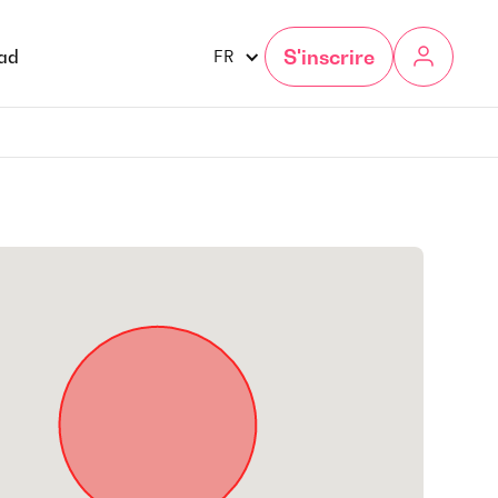
S'inscrire
gad
FR