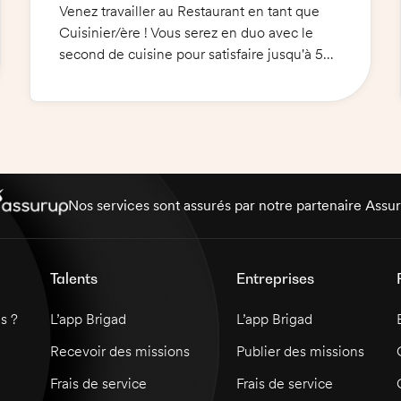
Venez travailler au Restaurant en tant que
Cuisinier/ère ! Vous serez en duo avec le
second de cuisine pour satisfaire jusqu'à 50
couverts par service. Vous préparerez une
cuisine simple et savoureuse, en utilisant
des fiches techniques et en bénéficiant du
soutien de la direction.
Nos services sont assurés par notre partenaire Assu
Talents
Entreprises
s ?
L’app Brigad
L’app Brigad
Recevoir des missions
Publier des missions
Frais de service
Frais de service