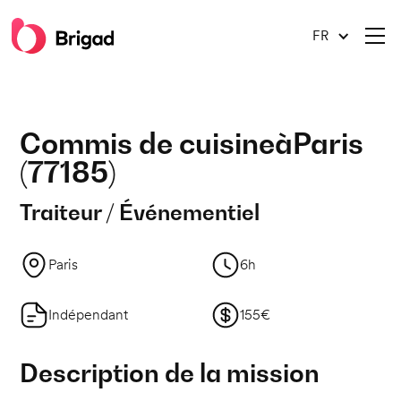
FR
Commis de cuisine
à
Paris
(
77185
)
Traiteur / Événementiel
Paris
6h
Indépendant
155€
Description de la mission