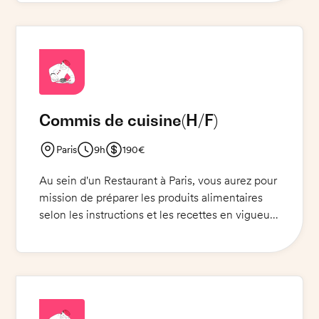
clients. L'horaire est divisé en deux services:
10h30-15h et 18h-22h30. En plus des services
au restaurant, le profil(e) devra également
travailler sur le Foodtruck. Une bonne
connaissance des produits et des techniques
culinaires est un plus.
Commis de cuisine
(H/F)
Paris
9h
190€
Au sein d'un Restaurant à Paris, vous aurez pour
mission de préparer les produits alimentaires
selon les instructions et les recettes en vigueur.
Vous devrez veiller à la qualité des produits, à la
présentation des plats et à leur rapidité de
préparation. Vous serez également chargé(e) de
l'entretien et du nettoyage en cuisine.Vous
devrez porter une tenue de cuisine ainsi que
des chaussures de sécurité.