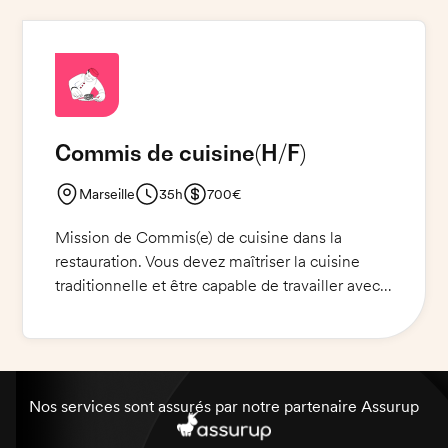
cuisine et veillerez à ce que les normes de
qualité et de sécurité alimentaire soient
respectées. Vous serez également amené à
aider au nettoyage des locaux et à la
préparation des aliments.
Commis de cuisine
(H/F)
Marseille
35h
700€
Mission de Commis(e) de cuisine dans la
restauration. Vous devez maîtriser la cuisine
traditionnelle et être capable de travailler avec
des produits frais. Notre clientèle est âgée et
très exigeante. Nous travaillons en équipe de 3
personnes à la cuisine. Nous fournissons les
couteaux. Vous devez apporter votre tenue et
vos chaussures.
Nos services sont assurés par notre partenaire Assurup