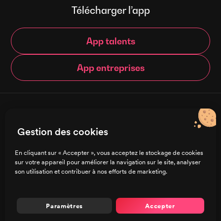
Télécharger l’app
App talents
App entreprises
© Brigad 2016-
2026
- Tous droits réservés
Gestion des cookies
Français
En cliquant sur « Accepter », vous acceptez le stockage de cookies
sur votre appareil pour améliorer la navigation sur le site, analyser
Charte de confidentialité
son utilisation et contribuer à nos efforts de marketing.
CGU/CGV
Mentions légales
Préférences de cookies
Paramètres
Accepter