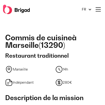
FR
Commis de cuisine
à
Marseille
(
13290
)
Restaurant traditionnel
Marseille
14h
Indépendant
280€
Description de la mission