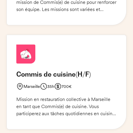
mission de Commis(e) de cuisine pour renforcer
son équipe. Les missions sont variées et
comprennent l'aide à la préparation des plats,
leur cuisson et leur dressage, le nettoyage et le
rangement des ustensiles de cuisine ainsi que
la plonge. Une bonne connaissance des
produits et des techniques culinaires est
requise. La capacité à travailler en équipe et
sous pression est également indispensable.
Commis de cuisine
(H/F)
Marseille
35h
700€
Mission en restauration collective à Marseille
en tant que Commis(e) de cuisine. Vous
participerez aux tâches quotidiennes en cuisine
et à la mise en place des repas pour les clients.
Vous travaillerez sous la direction du chef de