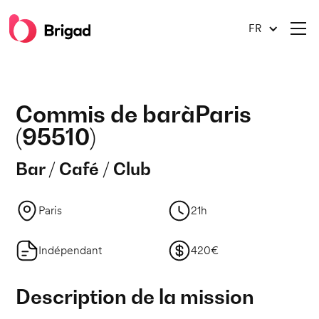
FR
Commis de bar
à
Paris
(
95510
)
Bar / Café / Club
Paris
21h
Indépendant
420€
Description de la mission