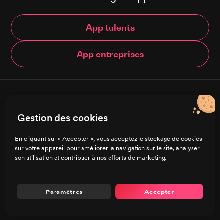
App talents
App entreprises
© Brigad 2016-
2026
- Tous droits réservés
Gestion des cookies
Français
En cliquant sur « Accepter », vous acceptez le stockage de cookies
sur votre appareil pour améliorer la navigation sur le site, analyser
Charte de confidentialité
son utilisation et contribuer à nos efforts de marketing.
CGU/CGV
Mentions légales
Préférences de cookies
Paramètres
Accepter