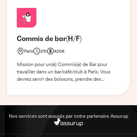
et des employés. Vous serez récompensé pour
votre dévouement et votre travail contribuera à
l'ambiance conviviale et à la renommée de
l'établissement. Rejoignez-nous et faites partie
de l'équipe !
Commis de bar
(H/F)
Paris
21h
420€
Mission pour un(e) Commis(e) de Bar pour
travailler dans un bar/café/club à Paris. Vous
devrez servir des boissons, prendre des
commandes et être à l'écoute des clients. Vous
devrez également nettoyer et entretenir le bar
et les tables. Vous devez être dynamique et
polyvalent. Une bonne connaissance des
produits alimentaires et des boissons
Nos services sont assurés par notre partenaire Assurup
alcoolisées est un plus. Vous devez être capable
de travailler sous pression et de gérer plusieurs