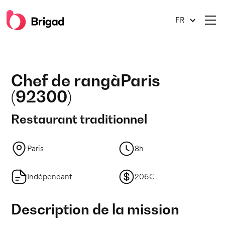
FR
Chef de rang
à
Paris
(
92300
)
Restaurant traditionnel
Paris
8h
Indépendant
206€
Description de la mission