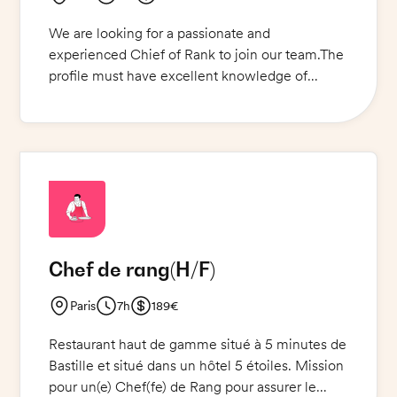
We are looking for a passionate and
experienced Chief of Rank to join our team.The
profile must have excellent knowledge of
French and a good mastery of English.Your
mission will be to manage the dining room,
welcome and serve customers, prepare the
tables and provide a quality catering service.
You will also be responsible for supervising the
waiters, controlling the quality of the dishes and
providing a professional customer service.You
will work from 11:30 am to 4:00 pm and from
Chef de rang
(H/F)
6:30 pm to 12:00 pm (service in cut).The ideal
profile must be motivated and willing to learn
Paris
7h
189€
as well as being able to work in a team. If you
are passionate and have the skills to succeed in
Restaurant haut de gamme situé à 5 minutes de
this role, please apply.
Bastille et situé dans un hôtel 5 étoiles. Mission
pour un(e) Chef(fe) de Rang pour assurer le