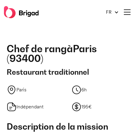
FR
Chef de rang
à
Paris
(
93400
)
Restaurant traditionnel
Paris
6h
Indépendant
195€
Description de la mission