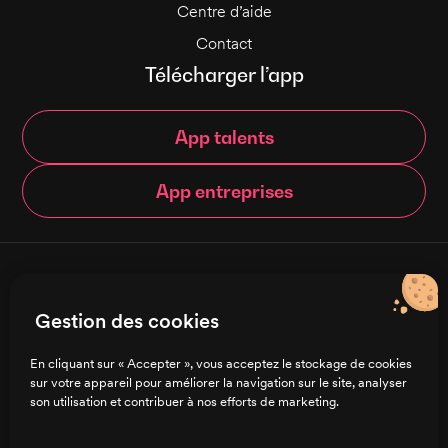
Centre d’aide
Contact
Télécharger l’app
App talents
App entreprises
© Brigad 2016-
2026
- Tous droits réservés
Gestion des cookies
Français
En cliquant sur « Accepter », vous acceptez le stockage de cookies
sur votre appareil pour améliorer la navigation sur le site, analyser
Charte de confidentialité
son utilisation et contribuer à nos efforts de marketing.
CGU/CGV
Mentions légales