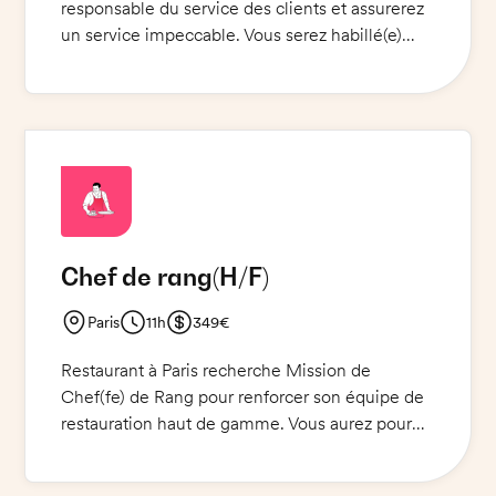
responsable du service des clients et assurerez
un service impeccable. Vous serez habillé(e)
d'un pantalon noir, d'une chemise noire et de
chaussures de ville noires. Vous serez là pour
offrir une expérience unique de restaurant
traditionnel et pour vous assurer que les clients
sont satisfaits.
Chef de rang
(H/F)
Paris
11h
349€
Restaurant à Paris recherche Mission de
Chef(fe) de Rang pour renforcer son équipe de
restauration haut de gamme. Vous aurez pour
mission de garantir un service excellent et de
mettre en valeur notre cuisine végétale et