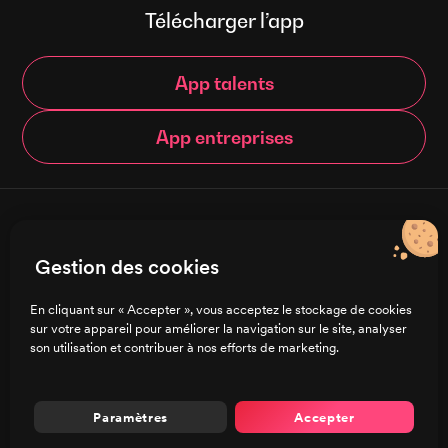
Télécharger l’app
App talents
App entreprises
© Brigad 2016-
2026
- Tous droits réservés
Gestion des cookies
Français
En cliquant sur « Accepter », vous acceptez le stockage de cookies
sur votre appareil pour améliorer la navigation sur le site, analyser
Charte de confidentialité
son utilisation et contribuer à nos efforts de marketing.
CGU/CGV
Mentions légales
Préférences de cookies
Paramètres
Accepter