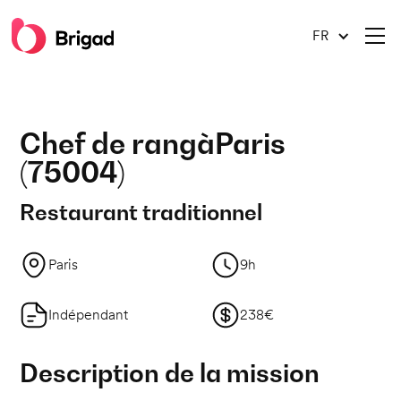
FR
Chef de rang
à
Paris
(
75004
)
Restaurant traditionnel
Paris
9h
Indépendant
238€
Description de la mission