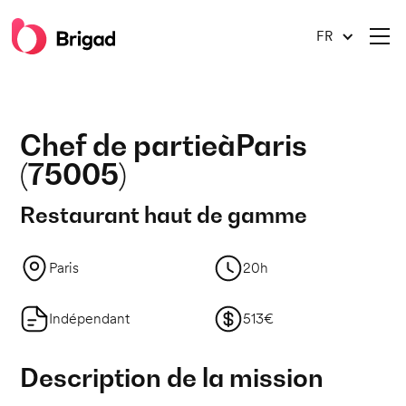
FR
Chef de partie
à
Paris
(
75005
)
Restaurant haut de gamme
Paris
20h
Indépendant
513€
Description de la mission