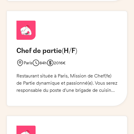
devrez également respecter les normes
d'hygiène et de sécurité alimentaire, et vous
serez responsable de la gestion des stocks et
des commandes.
Chef de partie
(H/F)
Paris
84h
2016€
Restaurant située à Paris, Mission de Chef(fe)
de Partie dynamique et passionné(e). Vous serez
responsable du poste d'une brigade de cuisine.
Vous devrez travailler avec des produits de
qualité et respecter les recettes du restaurant.
Vous devrez également gérer la mise en place
et le débarrassage des plats, ainsi que le
respect des normes d'hygiène et de sécurité
alimentaire.