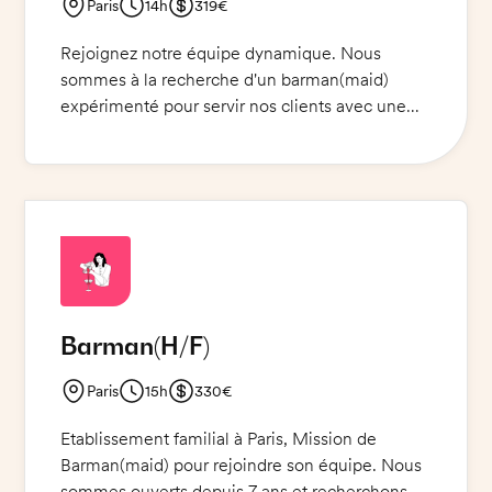
Paris
14h
319€
Rejoignez notre équipe dynamique. Nous
sommes à la recherche d'un barman(maid)
expérimenté pour servir nos clients avec une
variété de boissons, de bières et de cocktails.
Vous aurez également l'occasion de participer à
la préparation des boissons et de participer aux
opérations en salle. Nous cherchons quelqu'un
qui a une passion pour le service à la clientèle
et qui peut faire preuve d'une attitude
professionnelle et positive. Nous vous offrons
un excellent salaire et des avantages sociaux.
Barman
(H/F)
N'attendez plus et venez nous rejoindre !
Paris
15h
330€
Etablissement familial à Paris, Mission de
Barman(maid) pour rejoindre son équipe. Nous
sommes ouverts depuis 7 ans et recherchons