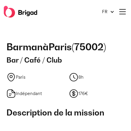
FR
Barman
à
Paris
(
75002
)
Bar / Café / Club
Paris
8h
Indépendant
176€
Description de la mission