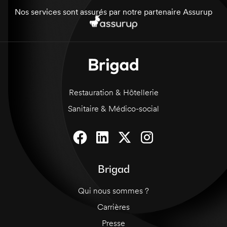
classiques et des mojitos, et de vous adapter
Nos services sont assurés par notre partenaire Assurup
aux différentes demandes des clients. Vous
devrez également avoir une excellente
présentation et être très professionnel dans
votre travail. Vous travaillerez samedi prochain
de 15h à 23h. N'hésitez pas à nous contacter
pour postuler.
Restauration & Hôtellerie
Sanitaire & Médico-social
Brigad
Qui nous sommes ?
Carrières
Presse