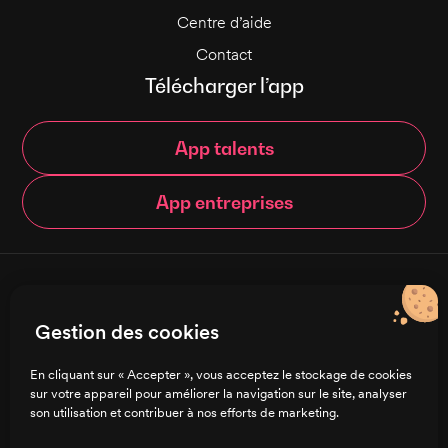
Centre d’aide
Contact
Télécharger l’app
App talents
App entreprises
© Brigad 2016-
2026
- Tous droits réservés
Gestion des cookies
Français
En cliquant sur « Accepter », vous acceptez le stockage de cookies
sur votre appareil pour améliorer la navigation sur le site, analyser
Charte de confidentialité
son utilisation et contribuer à nos efforts de marketing.
CGU/CGV
Mentions légales