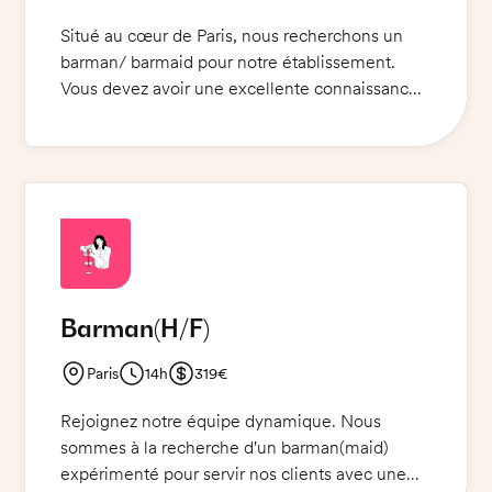
Situé au cœur de Paris, nous recherchons un
barman/ barmaid pour notre établissement.
Vous devez avoir une excellente connaissance
des cocktails classiques et être capable de les
préparer selon les fiches techniques de
l'établissement. Vous devez également être
capable de créer une atmosphère chaleureuse
et adaptée à l'établissement et accueillir et
servir les clients avec sourire et enthousiasme.
Mission pour une personne ayant une
expérience significative dans le métier, qui
Barman
(H/F)
possède une excellente endurance et un
excellent sens du service ainsi qu'une
Paris
14h
319€
excellente présentation.
Rejoignez notre équipe dynamique. Nous
sommes à la recherche d'un barman(maid)
expérimenté pour servir nos clients avec une