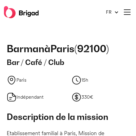
FR
Barman
à
Paris
(
92100
)
Bar / Café / Club
Paris
15h
Indépendant
330€
Description de la mission
Etablissement familial à Paris, Mission de