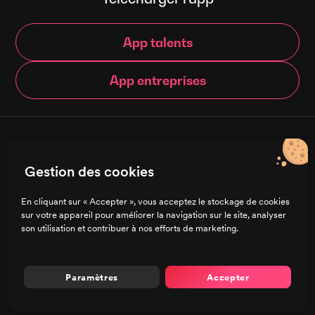
App talents
App entreprises
© Brigad 2016-
2026
- Tous droits réservés
Gestion des cookies
Français
En cliquant sur « Accepter », vous acceptez le stockage de cookies
sur votre appareil pour améliorer la navigation sur le site, analyser
Charte de confidentialité
son utilisation et contribuer à nos efforts de marketing.
CGU/CGV
Mentions légales
Préférences de cookies
Paramètres
Accepter