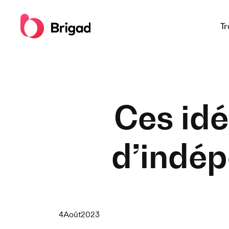
Tr
Ces idé
d’indép
4
Août
2023