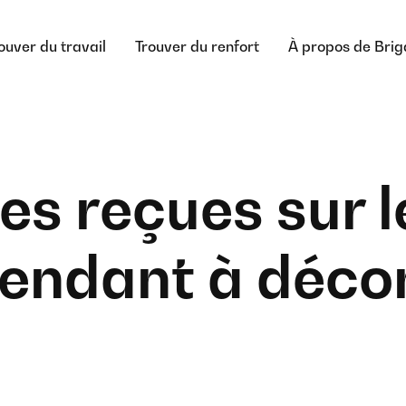
ouver du travail
Trouver du renfort
À propos de Bri
es reçues sur l
endant à déco