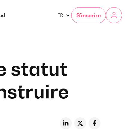
S'inscrire
gad
FR
e statut
nstruire