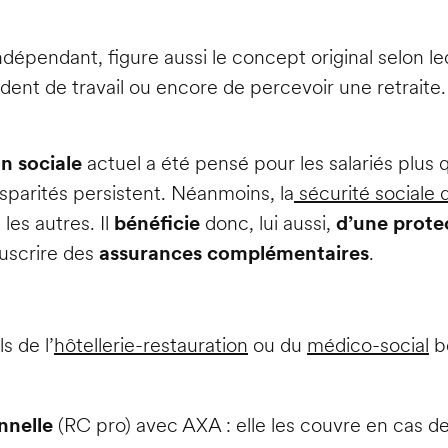
ndépendant, figure aussi le concept original selon lequ
ent de travail ou encore de percevoir une retraite. C
n sociale
actuel a été pensé pour les salariés plus q
sparités persistent. Néanmoins, la
sécurité sociale
es autres. Il
bénéficie
donc, lui aussi,
d’une protec
ouscrire des
assurances complémentaires
.
s de l’
hôtellerie-restauration
ou du
médico-social
bé
onnelle
(RC pro) avec AXA : elle les couvre en cas 