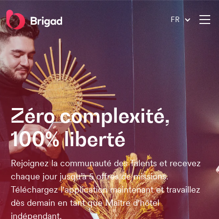
FR
Zéro complexité,
100% liberté
Rejoignez la communauté des Talents et recevez
chaque jour jusqu’à 5 offres de missions.
Téléchargez l'application maintenant et travaillez
dès demain en tant que Maître d'hôtel
indépendant.