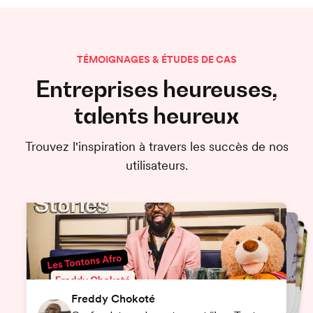
TÉMOIGNAGES & ÉTUDES DE CAS
Entreprises heureuses,
talents heureux
Trouvez l'inspiration à travers les succès de nos
utilisateurs.
Gladys Mifsud
Léo Willefert
Luka Slatinsek
Michèle Abdellaoui
Jean-Eudes Bernard
Ludiwine Beaugez
Johann Bollier
Freddy Chokoté
Assistante RH
Directeur des opérations La Brigade
Fondateur et gérant de Burger Boss
Directrice d’établissement à MAS O.
Coordinatrice Emploi chez Serenest
Gérant du bar “La Base Arrière”
Savage