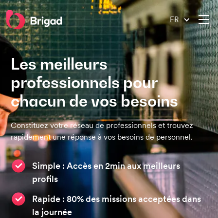
FR
Les meilleurs
professionnels pour
chacun de vos besoins
Constituez votre réseau de professionnels et trouvez
rapidement une réponse à vos besoins de personnel.
Simple :
Accès en 2min aux meilleurs
profils
Rapide : 80% des missions acceptées dans
la journée